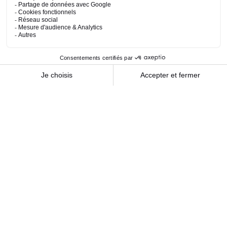
L’investissement immobilier n’est pas réservé qu’à
une certaine élite, aux initiés ou aux personnes
ayant...
Libérons la co-souscription de contrat
d’assurance-vie
Il est paradoxal qu’en 2026 la co-souscription
demeure une exception alors qu’elle constitue
probablement le...