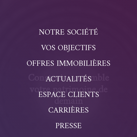
NOTRE SOCIÉTÉ
VOS OBJECTIFS
OFFRES IMMOBILIÈRES
Construire ensemble
ACTUALITÉS
votre patrimoine de
ESPACE CLIENTS
demain
CARRIÈRES
PRESSE