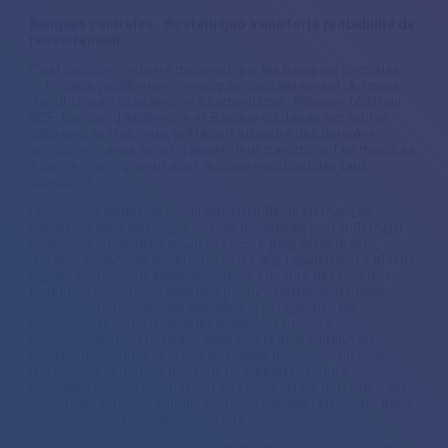
Banques centrales : du statu quo à une forte probabilité de
resserrement
C’est dans ce contexte mouvant que les banques centrales
ont vu leur partition se compliquer singulièrement. Au mois
d’avril, l’heure était encore à l’attentisme : Réserve fédérale,
BCE, Banque d’Angleterre et Banque du Japon ont toutes
opté pour le statu quo, préférant attendre des données
supplémentaires avant d’ajuster leur trajectoire. Les marchés
à terme n’anticipaient alors aucune évolution des taux
directeurs.
Le ton s’est toutefois sensiblement infléchi en mai. Les
banquiers centraux apparaissent désormais profondément
divisés : là où certains plaident encore pour la neutralité,
d’autres réclament ouvertement d’« agir rapidement » afin de
juguler les tensions inflationnistes. La lecture des minutes
traduit un glissement vers une posture nettement moins
accommodante, laissant entrevoir la perspective de
relèvements de taux dans les prochains mois. Le
renversement est notable : alors que la dégradation du
marché de l’emploi et la nature même du choc — un choc
d’offre, que la hausse des taux ne saurait résoudre —
plaidaient encore récemment en faveur d’une détente, c’est
désormais le risque inflationniste qui semble l’emporter dans
l’arbitrage des banquiers centraux.