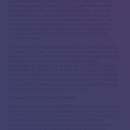
dépit des annonces répétées de Donald Trump, prompt à
évoquer un accord imminent, les deux parties demeurent
dans l’impasse, faute d’engagement de l’Iran sur le volet
nucléaire, sujet au cœur du différend entre les deux pays.
Pour autant, et c’est là tout le paradoxe de la période : les
investisseurs ont progressivement choisi de privilégier le
scénario d’un compromis, estimant que ni Washington ni
Téhéran n’avaient réellement d’intérêt à voir un conflit
durable s’installer.
Sur le plan domestique américain, l’étau se resserre autour
du Président Trump : alors que sa cote de popularité vient de
passer sous le seuil des 40%, la Chambre des Représentants
a adopté un texte ordonnant le retrait des troupes
américaines du Moyen-Orient. Bien que ce vote ne soit que
symbolique, du fait du droit de veto dont dispose D. Trump, il
représente tout de même un revers pour son administration
puisque la chambre, à majorité républicaine, met en exergue
l’impopularité de cette guerre au sein des hautes sphères de
la politique américaine et de son propre parti.
Le retour tant redouté de l’inflation
Reléguée au second plan durant les premiers mois de l’année,
la question de l’inflation s’est rappelée au bon souvenir des
marchés. Si, en avril, la remontée des prix de l’énergie ne se
reflétait encore que modérément dans les chiffres —
l’inflation sous-jacente demeurant relativement contenue —,
le mois de mai a vu les craintes ressurgir avec netteté,