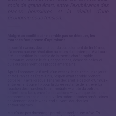
mois de grand écart, entre l’exubérance des
places boursières et la réalité d’une
économie sous tension.
Malgré un conflit qui ne semble pas se dénouer, les
marchés font preuve d’optimisme
Le conflit iranien, déclencheur du basculement de fin février,
n’a connu aucune résolution au cours du printemps. Avril aura
été la répétition inlassable de la même chorégraphie :
ultimatum, cessez-le-feu, négociations, échec de celles-ci,
puis durcissement des propos américains.
Après l’annonce, le 8 avril, d’un cessez-le-feu de quinze jours
entre l’Iran et les États-Unis, l’espoir avait semblé prendre
corps le 17 avril lorsque Téhéran déclarait le détroit d’Ormuz «
entièrement ouvert » pour la durée restante de la trêve. La
réaction des marchés fut immédiate — chute du pétrole,
détente des taux, envolée des actions — avant que des tirs de
semonce iraniens et de nouvelles rodomontades américaines
ne viennent, dès le week-end suivant, doucher les
enthousiasmes.
Mai n’aura pas davantage permis de sceller une trêve. En