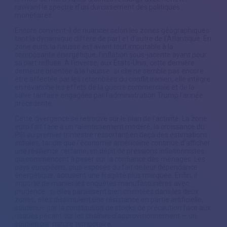
ravivant le spectre d’un durcissement des politiques
monétaires.
Encore convient-il de nuancer selon les zones géographiques
tant la dynamique diffère de part et d’autre de l’Atlantique. En
zone euro, la hausse est avant tout imputable à la
composante énergétique, l’inflation sous-jacente ayant pour
sa part refluée. À l’inverse, aux États-Unis, cette dernière
demeure orientée à la hausse : si elle ne semble pas encore
être affectée par les retombées du conflit iranien, elle intègre
en revanche les effets de la guerre commerciale et de la
salve tarifaire engagées par l’administration Trump l’année
précédente.
Cette divergence se retrouve sur le plan de l’activité. La zone
euro fait face à un ralentissement modéré, la croissance du
PIB au premier trimestre ressortant en deçà des estimations
initiales, tandis que l’économie américaine continue d’afficher
une résilience certaine, en dépit de pressions inflationnistes
qui commencent à peser sur la confiance des ménages. Les
pays européens, plus exposés du fait de leur dépendance
énergétique, accusent une fragilité plus marquée. Enfin, il
importe de manier les enquêtes manufacturières avec
prudence : si elles paraissent bien orientées dans les deux
zones, elles dissimulent une résistance en partie artificielle,
soutenue par la constitution de stocks de précaution face aux
risques pesant sur les chaînes d’approvisionnement — un
soutien par nature temporaire.