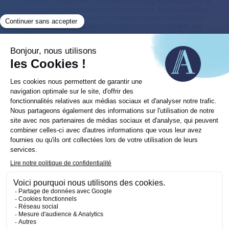
Sur le plan institutionnel, le feuilleton de la gouvernance de la
Réserve fédérale a connu son dénouement. Après l’audition
de Kevin Warsh devant la commission bancaire du Sénat fin
avril — au cours de laquelle il s’était employé à rassurer sur
l’indépendance de l’institution, qu’il jugeait essentielle et
nullement menacée, et avait affirmé n’avoir pris auprès de
Donald Trump aucun engagement quant à l’orientation future
des taux directeurs —, sa nomination à la tête de la FED a été
approuvée par le Sénat au mois de mai. Il succède ainsi à
Jerome Powell, lequel a annoncé qu’il continuerait néanmoins
de siéger au sein du FOMC en qualité de gouverneur, son
mandat à ce titre courant jusqu’en 2028.
Sur les marchés, la thématique de l’IA fait son retour après
avoir été boudée en début d’année
Sur le plan boursier, le contraste avec le premier trimestre est
saisissant. Après la correction du début d’année, les marchés
ont renoué avec une belle dynamique haussière, comme
indifférents aux soubresauts géopolitiques et au virage
moins accommodant des banques centrales.
Le mouvement a été emmené par les valeurs technologiques
américaines, portées par le retour en grâce de la thématique
de l’intelligence artificielle. Boudée au premier trimestre — les
investisseurs s’étant alors inquiétés de la capacité des «
hyperscalers » à monétiser à brève échéance leurs
investissements colossaux —, l’IA est redevenue la
coqueluche des marchés. Le Nasdaq 100 a ainsi signé une