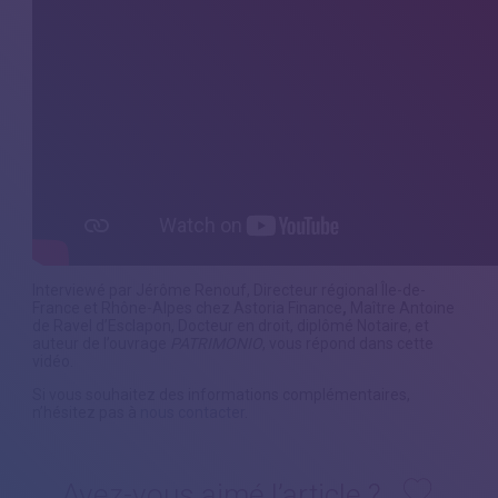
Interviewé par Jérôme Renouf, Directeur régional Île-de-
France et Rhône-Alpes chez Astoria Finance
,
Maître Antoine
de Ravel d’Esclapon, Docteur en droit, diplômé Notaire, et
auteur de l’ouvrage
PATRIMONIO
, vous répond dans cette
vidéo.
Si vous souhaitez des informations complémentaires,
n’hésitez pas à
nous contacter
.
Avez-vous aimé l’article ?