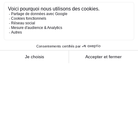
Investissement immobilier : Faire de la
pierre un outil d’enrichissement
L’investissement immobilier n’est pas réservé qu’à
une certaine élite, aux initiés ou aux personnes
ayant...
Libérons la co-souscription de contrat
d’assurance-vie
Il est paradoxal qu’en 2026 la co-souscription
demeure une exception alors qu’elle constitue
probablement le...