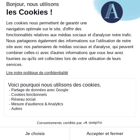
ESPACE CLIENTS
NOUS CONTACTER
NOUS SUIVRE
CARRIÈRES
01 46 22 02 22
contact@astoriafinance.com
Trouver l'agence la plus
PRESSE
proche
CONTACT
Mentions légales
Notice de protection des données
Politique cookies
Réclamations
© 2024 Astoria Finance, Tous droits réservés.