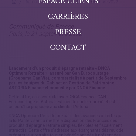
ESPACE CLIENTS
Actualités
21 septembre 2022
CARRIÈRES
Communiqué de Presse
PRESSE
Paris, le 21 septembre 2022
CONTACT
Lancement d’un produit d’épargne retraite « DNCA
Optimum Retraite », assuré par Gan Eurocourtage
(Groupama Gan Vie), commercialisé à partir de Septembre
par les équipes du Cabinet en Gestion de Patrimoine
ASTORIA Finance et conseillé par DNCA Finance
.
Cette offre, co-construite avec DNCA Finance, GAN
Eurocourtage et Astoria, est inédite sur le marché et est
aujourd’hui proposée aux clients d’Astoria.
DNCA Optimum Retraite tire parti des avancées offertes par
la loi Pacte visant à mettre à disposition des Français des
produits d’épargne retraite simples, flexibles et fiscalement
attractifs. Cette offre s’adresse aux épargnants désireux de
préparer leur retraite tout en bénéficiant dès à présent des