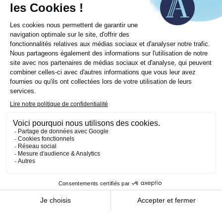
Téléphone : +33 (0)1 58 62 55 00
Contact :
dnca@dnca-investments.com
Société de gestion agréée par l’Autorité des Marchés
Financiers sous le numéro GP 00-030 en date du 18 août 2000
Conseiller en investissements financiers non indépendant au
sens de la directive MIFID II
(DNCA Investments est une marque de commerce de DNCA
Finance)
www.dnca-investments.com
L’investissement sur les marchés financiers comporte des
risques, et notamment les suivants :
Risque de perte en capital ;
Risque actions : en cas de baisse des marchés
actions, la valeur d’un instrument financier peut
baisser ;
Risque de contrepartie ;
Risque lié à la gestion discrétionnaire : : Le style de