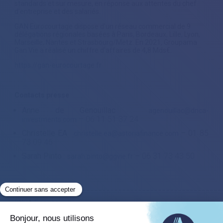
standards et sur mesure, en réponse aux attentes du chef
d’entreprise et des salariés.
GAN Eurocourtage dispose d’un réseau commercial de 9
délégations régionales basées à Paris, Bordeaux, Lille, Lyon,
Marseille, Nantes et Strasbourg/Metz. En 2021, Groupama
Gan Vie a réalisé un chiffre d’affaires de 4,8 Mds€.
https://gan-eurocourtage.fr
Contacts presse
Anne de Genouillac
:
agenouillac@dnca-
– 06 11 51 37 24
investments.com
Christelle EA
:
– 01 85
christelle.ea@astoriafinance.com
73 09 46
Sarah Pinto
:
– 06 31 73 43 50
sarah.pinto@ggvie.fr
____________________________________________________
DNCA Finance
19 place Vendôme – 75001 Paris