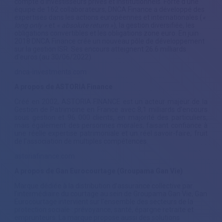
compte d’investisseurs privés et institutionnels. Forte d’une
équipe de 162 collaborateurs, DNCA Finance a développé des
expertises dans les actions européennes et internationales (
«
long only »
et
« absolute return »
), la gestion diversifiée, les
obligations convertibles et les obligations zone euro. En juin
2018 DNCA Finance crée un nouveau pôle de développement
sur la gestion ISR. Ses encours atteignent 26.6 milliards
d’euros (au 30/06/2022).
dnca-investments.com
A propos de ASTORIA Finance
Créé en 2002, ASTORIA FINANCE est un acteur majeur de la
Gestion de Patrimoine en France avec 8,1 milliards d’encours
sous gestion et 96 000 clients, en majorité des particuliers,
mais également des personnes morales, faisant confiance à
une réelle expertise patrimoniale et un réel savoir-faire, fruit
de l’association de multiples compétences.
astoriafinance.com
A propos de Gan Eurocourtage (Groupama Gan Vie)
Marque dédiée à la distribution d’assurance collective par
l’intermédiaire du courtage au sein de Groupama Gan Vie, Gan
Eurocourtage intervient sur l’ensemble des secteurs de la
protection sociale : prévoyance, santé, épargne retraite et
emprunteurs. La marque propose aussi des solutions