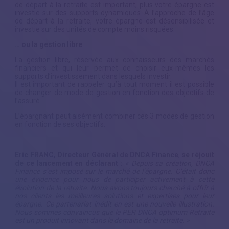
de départ à la retraite est important, plus votre épargne est
investie sur des supports dynamiques. À l’approche de l’âge
de départ à la retraite, votre épargne est désensibilisée et
investie sur des unités de compte moins risquées.
… ou la gestion libre
La gestion libre, réservée aux connaisseurs des marchés
financiers et qui leur permet de choisir eux-mêmes les
supports d’investissement dans lesquels investir.
Il est important de rappeler qu’à tout moment il est possible
de changer de mode de gestion en fonction des objectifs de
l’assuré.
L’épargnant peut aisément combiner ces 3 modes de gestion
en fonction de ses objectifs
.
Eric FRANC, Directeur Général de DNCA Finance
,
se réjouit
de ce lancement en déclarant :
« Depuis sa création, DNCA
Finance s’est imposé sur le marché de l’épargne. C’était donc
une évidence pour nous de participer activement à cette
évolution de la retraite. Nous avons toujours cherché à offrir à
nos clients les meilleures solutions et expertises pour leur
épargne. Ce partenariat inédit en est une nouvelle illustration.
Nous sommes convaincus que le PER DNCA optimum Retraite
est un produit innovant dans le domaine de la retraite. »