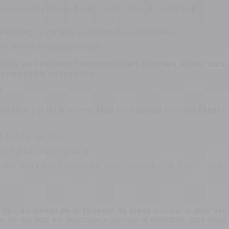
vénients du juge des tutelles, de la tutelle, de la curatelle.
bénéficiez de certains avantages fiscaux précieux.
t de transmission successoral
is vous avez plusieurs biens immobiliers financiers, et bien vou
t l’ensemble de ces biens.
?
e est un impôt sur le revenu. Mais vous pouvez opter sur
l’impôt
déduire des frais,
vous allez pouvoir amortir.
plus avantageux que votre taux d’imposition à l’Impôt sur le
a être
au niveau de la revente de biens
puisque la
plus val
n
, ce qui aura été avantageux pendant la détention,
plus vous