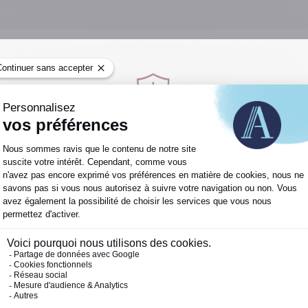
antages et les inconvénients de cette solution ? In
Attention vigilance :
ez Astoria Finance, Maître Antoine de Ravel d’Escl
vidéo ci-dessous.
Usurpation d’identité !
un site frauduleux utilisant notre nom, il s’agit du site :
https:
e et peut tenter de vous tromper ou de collecter vos données pers
ons personnelles ou bancaires sur un site suspect
ctement via nos canaux officiels