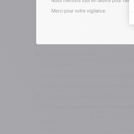
Nous mettons tout en œuvre pour faire re
Merci pour votre vigilance.
J :
Bonjour Maître, comment allez-vous ?
M :
Très bien, et vous-même ?
J :
Très bien, merci.
J :
Alors aujourd’hui nous allons nous pencher su
Tout d’abord, si je détiens un bien immobilier ou
M :
La société vous permet de définir vos propr
En effet vous allez
surmonter au moins quatr
Le premier c’est celui de tout ce qui est l
propres règles.
Deuxième intérêt la gestion puisque vous all