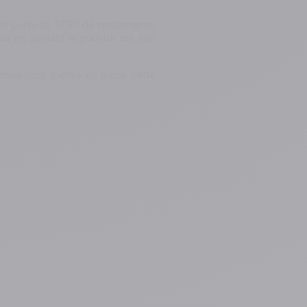
s parts de SCPI de rendements
ut en gardant le pouvoir sur son
toria pour mettre en place cette