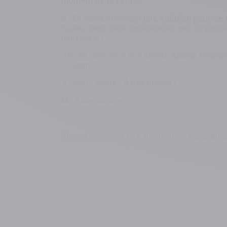
moment de la vente.
J :
En conclusion c’est
une solution pour s
logées dans cette société avec peu ou pas de 
patrimoine !
J’invite donc tous nos clients Astoria Financ
solution.
J :
Merci Maître ! À très bientôt !
M :
À bientôt, merci
Si vous souhaitez des informations complémen