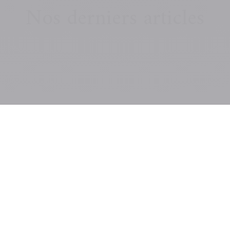
Nos derniers articles
vestissement immobilier
Libérons la co-souscript
aire de la pierre un outil
de contrat d’assurance-
enrichissement
Il est paradoxal qu’en 2026
co-souscription demeure 
nvestissement immobilier
exception alors qu’elle
st pas réservé qu’à une
constitue probablement le..
taine élite, aux initiés ou
 personnes ayant...