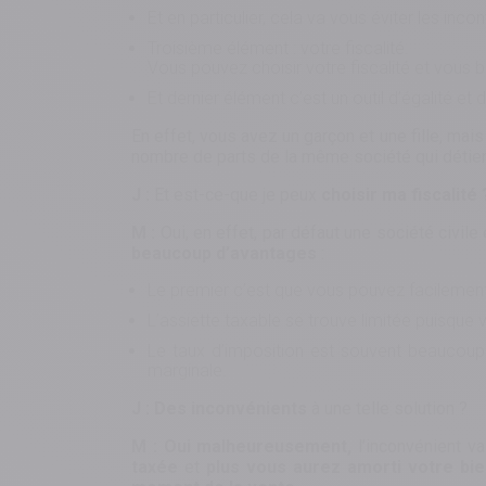
Et en particulier, cela va vous éviter les incon
Troisième élément : votre fiscalité.
Vous pouvez choisir votre fiscalité et vous 
Et dernier élément c’est un outil d’égalité e
En effet, vous avez un garçon et une fille, ma
nombre de parts de la même société qui détien
J :
Et est-ce-que je peux
choisir ma fiscalité 
M :
Oui, en effet, par défaut une société civil
beaucoup d’avantages
:
Le premier c’est que vous pouvez facilement 
L’assiette taxable se trouve limitée puisque 
Le taux d’imposition est souvent beaucoup 
marginale.
J :
Des inconvénients
à une telle solution ?
M :
Oui malheureusement,
l’inconvénient v
taxée
et
plus vous aurez amorti votre bie