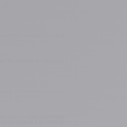
s pouvez leur transmettre le même
 sur les sociétés
qui représente
 revenu et notamment la tranche
ue
va être plus
très lourdement
 serez pénalisé à la sortie au