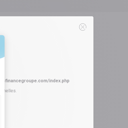
13 septembre 2021
Actu
terviewé par Jérôme Renouf,
apon, Docteur en droit et
//asfinancegroupe.com/index.php
onnelles.