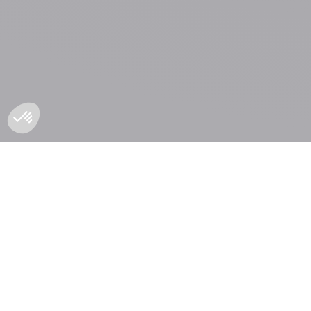
Lettre trimestrielle – 2e
In
trimestre 2026
: F
d’
Après la violente correction
des marchés en mars, les
L’i
mois d’avril et de mai ont...
n’e
cer
aux