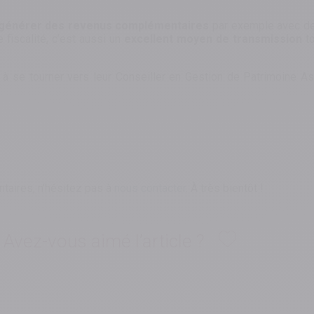
e générer des revenus complémentaires
par exemple avec de
fiscalité, c’est aussi un
excellent moyen de transmission
to
e à se tourner vers leur Conseiller en Gestion de Patrimoine As
taires, n’hésitez pas à
nous contacter
. À très bientôt !
Avez-vous aimé l’article ?