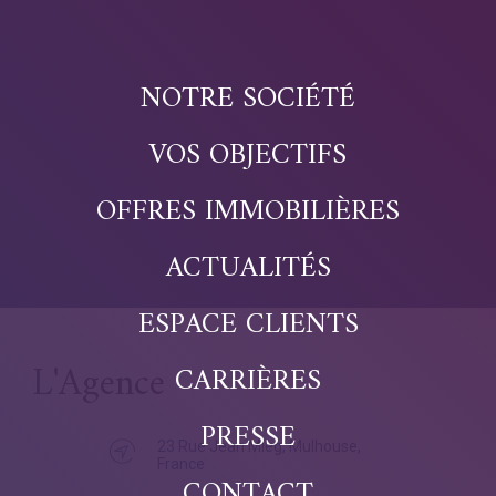
NOTRE SOCIÉTÉ
VOS OBJECTIFS
OFFRES IMMOBILIÈRES
ACTUALITÉS
ESPACE CLIENTS
L'Agence
CARRIÈRES
PRESSE
23 Rue Jean Mieg, Mulhouse,
France
CONTACT