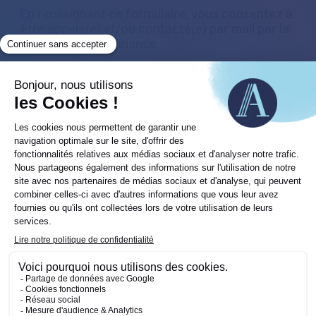
En renseignant ce formulaire, vous consentez à
être appelé(e) et/ou contacté(e) par mail par la
société Astoria Finance.
Êtes-vous déjà client ?
Oui
Non
Objet de la demande
(Nécessaire)
Informations
(Nécessaire)
Prénom
Nom