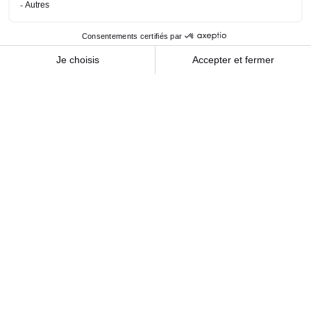
Civilité
(Nécessaire)
E-mail
(Nécessaire)
Saisissez un e-mail
Confirmez l’e-mail
Numéro de téléphone
Adresse
(Nécessaire)
Code postal