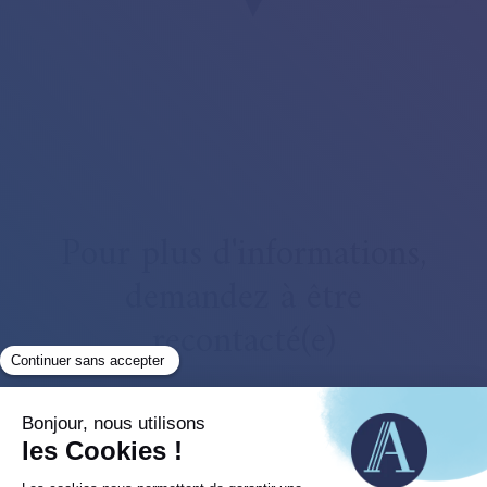
Pour plus d'informations,
demandez à être
recontacté(e)
En renseignant ce formulaire, vous consentez à
être appelé(e) et/ou contacté(e) par mail par la