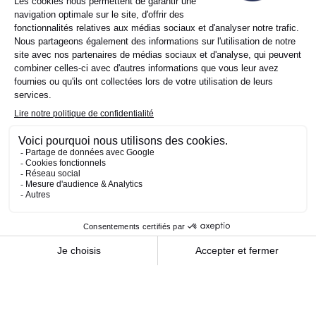
société Astoria Finance.
Êtes-vous déjà client ?
Oui
Non
Objet de la demande
(Nécessaire)
Informations
(Nécessaire)
Prénom
Nom