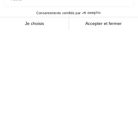
Civilité
(Nécessaire)
E-mail
(Nécessaire)
Saisissez un e-mail
Confirmez l’e-mail
Numéro de téléphone
Adresse
(Nécessaire)
Code postal