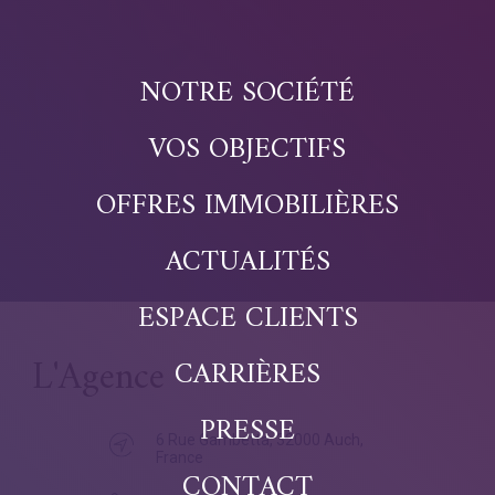
NOTRE SOCIÉTÉ
VOS OBJECTIFS
OFFRES IMMOBILIÈRES
ACTUALITÉS
ESPACE CLIENTS
L'Agence
CARRIÈRES
PRESSE
6 Rue Gambetta, 32000 Auch,
France
CONTACT