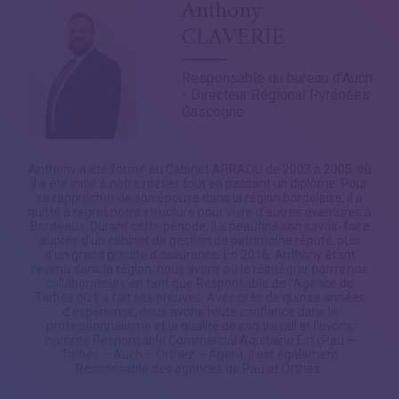
Anthony
CLAVERIE
Responsable du bureau d'Auch
- Directeur Régional Pyrénées
Gascogne
Anthony a été formé au Cabinet ARRAOU de 2003 à 2005, où
il a été initié à notre métier tout en passant un diplôme. Pour
se rapprocher de son épouse dans la région bordelaise, il a
quitté à regret notre structure pour vivre d’autres aventures à
Bordeaux. Durant cette période, il a peaufiné son savoir-faire
auprès d’un cabinet de gestion de patrimoine réputé, puis
d’un grand groupe d’assurance. En 2016, Anthony étant
revenu dans la région, nous avons pu le réintégrer parmi nos
collaborateurs en tant que Responsable de l’Agence de
Tarbes où il a fait ses preuves. Avec près de quinze années
d’expérience, nous avons toute confiance dans le
professionnalisme et la qualité de son travail et l’avons
nommé Responsable Commercial Aquitaine Est (Pau –
Tarbes – Auch – Orthez – Agen), Il est également
Responsable des agences de Pau et Orthez.