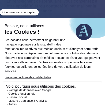
En renseignant ce formulaire, vous consentez à
être appelé(e) et/ou contacté(e) par mail par la
société Astoria Finance.
Êtes-vous déjà client ?
Oui
Non
Objet de la demande
(Nécessaire)
Informations
(Nécessaire)
Prénom
Nom